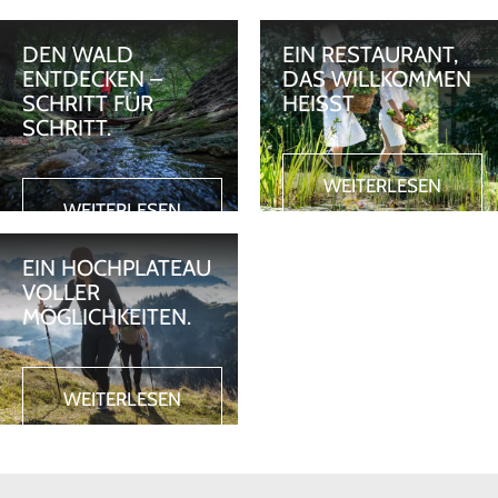
DEN WALD
EIN RESTAURANT,
ENTDECKEN –
DAS WILLKOMMEN
SCHRITT FÜR
HEISST
SCHRITT.
WEITERLESEN
WEITERLESEN
EIN HOCHPLATEAU
VOLLER
MÖGLICHKEITEN.
WEITERLESEN