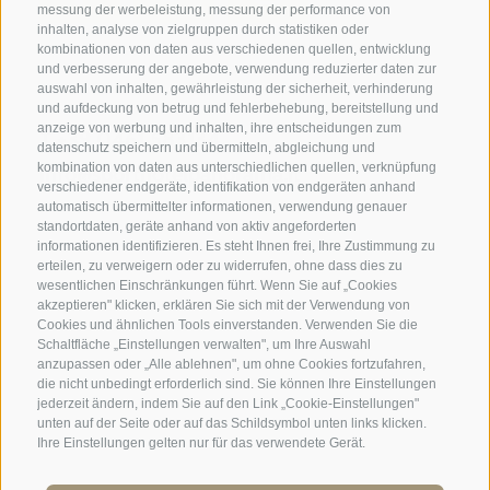
messung der werbeleistung, messung der performance von
inhalten, analyse von zielgruppen durch statistiken oder
kombinationen von daten aus verschiedenen quellen, entwicklung
SPORTHOTEL PANORAMA
und verbesserung der angebote, verwendung reduzierter daten zur
Carletti Straße, 6
·
Fai della Paganella
auswahl von inhalten, gewährleistung der sicherheit, verhinderung
und aufdeckung von betrug und fehlerbehebung, bereitstellung und
anzeige von werbung und inhalten, ihre entscheidungen zum
T +39 0461 583134
datenschutz speichern und übermitteln, abgleichung und
kombination von daten aus unterschiedlichen quellen, verknüpfung
info@sporthotelpanorama.it
verschiedener endgeräte, identifikation von endgeräten anhand
automatisch übermittelter informationen, verwendung genauer
IT
EN
standortdaten, geräte anhand von aktiv angeforderten
informationen identifizieren. Es steht Ihnen frei, Ihre Zustimmung zu
erteilen, zu verweigern oder zu widerrufen, ohne dass dies zu
wesentlichen Einschränkungen führt. Wenn Sie auf „Cookies
akzeptieren" klicken, erklären Sie sich mit der Verwendung von
Cookies und ähnlichen Tools einverstanden. Verwenden Sie die
Schaltfläche „Einstellungen verwalten", um Ihre Auswahl
anzupassen oder „Alle ablehnen", um ohne Cookies fortzufahren,
die nicht unbedingt erforderlich sind. Sie können Ihre Einstellungen
jederzeit ändern, indem Sie auf den Link „Cookie-Einstellungen"
unten auf der Seite oder auf das Schildsymbol unten links klicken.
Ihre Einstellungen gelten nur für das verwendete Gerät.