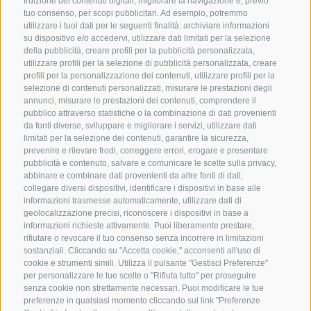
fruizione dei contenuti digitali, migliorare la navigazione e, previo
Webcam
tuo consenso, per scopi pubblicitari. Ad esempio, potremmo
utilizzare i tuoi dati per le seguenti finalità: archiviare informazioni
Social Wall
su dispositivo e/o accedervi, utilizzare dati limitati per la selezione
della pubblicità, creare profili per la pubblicità personalizzata,
utilizzare profili per la selezione di pubblicità personalizzata, creare
profili per la personalizzazione dei contenuti, utilizzare profili per la
selezione di contenuti personalizzati, misurare le prestazioni degli
annunci, misurare le prestazioni dei contenuti, comprendere il
pubblico attraverso statistiche o la combinazione di dati provenienti
da fonti diverse, sviluppare e migliorare i servizi, utilizzare dati
SPORTHOTEL PANORAMA
limitati per la selezione dei contenuti, garantire la sicurezza,
Via Carletti, 6
·
Fai della Paganella
prevenire e rilevare frodi, correggere errori, erogare e presentare
pubblicità e contenuto, salvare e comunicare le scelte sulla privacy,
abbinare e combinare dati provenienti da altre fonti di dati,
T +39 0461 583134
collegare diversi dispositivi, identificare i dispositivi in base alle
info@sporthotelpanorama.it
informazioni trasmesse automaticamente, utilizzare dati di
geolocalizzazione precisi, riconoscere i dispositivi in base a
informazioni richieste attivamente. Puoi liberamente prestare,
DE
EN
rifiutare o revocare il tuo consenso senza incorrere in limitazioni
sostanziali. Cliccando su "Accetta cookie," acconsenti all'uso di
cookie e strumenti simili. Utilizza il pulsante "Gestisci Preferenze"
per personalizzare le tue scelte o "Rifiuta tutto" per proseguire
senza cookie non strettamente necessari. Puoi modificare le tue
preferenze in qualsiasi momento cliccando sul link "Preferenze