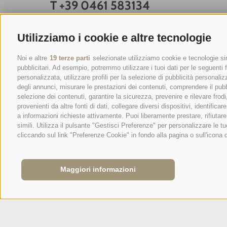
T +39 0461 583134
info@sporthotelpanorama.it
Utilizziamo i cookie e altre tecnologie
DE
EN
Noi e altre
19 terze parti
selezionate utilizziamo cookie e tecnologie sim
pubblicitari. Ad esempio, potremmo utilizzare i tuoi dati per le seguenti fi
personalizzata, utilizzare profili per la selezione di pubblicità personaliz
degli annunci, misurare le prestazioni dei contenuti, comprendere il pubbli
selezione dei contenuti, garantire la sicurezza, prevenire e rilevare fro
provenienti da altre fonti di dati, collegare diversi dispositivi, identifi
a informazioni richieste attivamente. Puoi liberamente prestare, rifiutar
simili. Utilizza il pulsante "Gestisci Preferenze" per personalizzare le
cliccando sul link "Preferenze Cookie" in fondo alla pagina o sull'icona 
Maggiori informazioni
Mappa del
Cookie
·
Credits
·
Trasparenza
·
·
Priva
sito
Policy