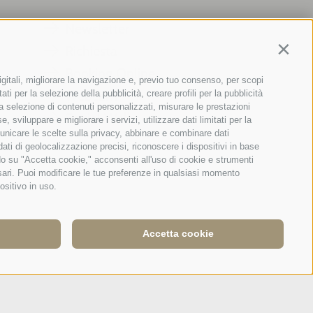
Newsletter
Richiesta
Contin
Booking Online
igitali, migliorare la navigazione e, previo tuo consenso, per scopi
Webcam
ti per la selezione della pubblicità, creare profili per la pubblicità
r la selezione di contenuti personalizzati, misurare le prestazioni
Social Wall
sviluppare e migliorare i servizi, utilizzare dati limitati per la
municare le scelte sulla privacy, abbinare e combinare dati
 dati di geolocalizzazione precisi, riconoscere i dispositivi in base
ndo su "Accetta cookie," acconsenti all'uso di cookie e strumenti
ssari. Puoi modificare le tue preferenze in qualsiasi momento
ositivo in uso.
Accetta cookie