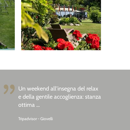
Un weekend all'insegna del relax
e della gentile accoglienza: stanza
ottima ...
Tripadvisor - Giovelli