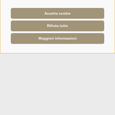
Tripadvisor - Giovelli
Accetta cookie
Newsletter
Rifiuta tutto
Richiesta
Booking Online
Maggiori informazioni
Webcam
Social Wall
SPORTHOTEL PANORAMA
Via Carletti, 6
·
Fai della Paganella
T +39 0461 583134
info@sporthotelpanorama.it