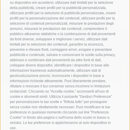
su dispositivo e/o accedervi, utilizzare dati limitati per la selezione
della pubblicità, creare profili per la pubblicità personalizzata,
utilizzare profili per la selezione di pubblicità personalizzata, creare
profili per la personalizzazione dei contenuti, utilizzare profili per la
selezione di contenuti personalizzati, misurare le prestazioni degli
annunci, misurare le prestazioni dei contenuti, comprendere il
pubblico attraverso statistiche o la combinazione di dati provenienti
da fonti diverse, sviluppare e migliorare i servizi, utilizzare dati
limitati per la selezione dei contenuti, garantire la sicurezza,
prevenire e rilevare frodi, correggere errori, erogare e presentare
pubblicità e contenuto, salvare e comunicare le scelte sulla privacy,
abbinare e combinare dati provenienti da altre fonti di dati,
collegare diversi dispositivi, identificare i dispositivi in base alle
informazioni trasmesse automaticamente, utilizzare dati di
geolocalizzazione precisi, riconoscere i dispositivi in base a
informazioni richieste attivamente. Puoi liberamente prestare,
rifiutare o revocare il tuo consenso senza incorrere in limitazioni
sostanziali. Cliccando su "Accetta cookie," acconsenti all'uso di
cookie e strumenti simili. Utilizza il pulsante "Gestisci Preferenze"
per personalizzare le tue scelte o "Rifiuta tutto" per proseguire
senza cookie non strettamente necessari. Puoi modificare le tue
preferenze in qualsiasi momento cliccando sul link "Preferenze
Un weekend all'insegna del relax e
Cookie" in fondo alla pagina o sull'icona dello scudo in basso a
della gentile accoglienza: stanza ottima ...
sinistra. Le tue preferenze si applicheranno al solo dispositivo in
uso.