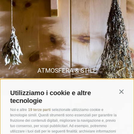
ATMOSFERA & STILE
LEGGI DI PIÙ
Utilizziamo i cookie e altre
Contin
tecnologie
Noi e altre
19 terze parti
selezionate utilizziamo cookie e
tecnologie simili. Questi strumenti sono essenziali per garantire la
fruizione dei contenuti digitali, migliorare la navigazione e, previo
tuo consenso, per scopi pubblicitari. Ad esempio, potremmo
utilizzare i tuoi dati per le seguenti finalità: archiviare informazioni