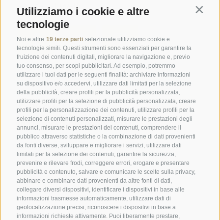
Social Wall
Utilizziamo i cookie e altre
Contin
tecnologie
Noi e altre
19 terze parti
selezionate utilizziamo cookie e
tecnologie simili. Questi strumenti sono essenziali per garantire la
fruizione dei contenuti digitali, migliorare la navigazione e, previo
tuo consenso, per scopi pubblicitari. Ad esempio, potremmo
SPORTHOTEL PANORAMA
utilizzare i tuoi dati per le seguenti finalità: archiviare informazioni
su dispositivo e/o accedervi, utilizzare dati limitati per la selezione
Via Carletti, 6
·
Fai della Paganella
della pubblicità, creare profili per la pubblicità personalizzata,
utilizzare profili per la selezione di pubblicità personalizzata, creare
T +39 0461 583134
profili per la personalizzazione dei contenuti, utilizzare profili per la
selezione di contenuti personalizzati, misurare le prestazioni degli
info@sporthotelpanorama.it
annunci, misurare le prestazioni dei contenuti, comprendere il
pubblico attraverso statistiche o la combinazione di dati provenienti
DE
EN
da fonti diverse, sviluppare e migliorare i servizi, utilizzare dati
limitati per la selezione dei contenuti, garantire la sicurezza,
prevenire e rilevare frodi, correggere errori, erogare e presentare
pubblicità e contenuto, salvare e comunicare le scelte sulla privacy,
abbinare e combinare dati provenienti da altre fonti di dati,
collegare diversi dispositivi, identificare i dispositivi in base alle
informazioni trasmesse automaticamente, utilizzare dati di
geolocalizzazione precisi, riconoscere i dispositivi in base a
informazioni richieste attivamente. Puoi liberamente prestare,