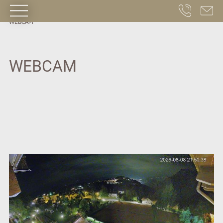
HOME
·
RESORT
SPORT HOTEL PANORAMA
·
COME RAGGIUNGERCI
·
WEBCAM
WEBCAM