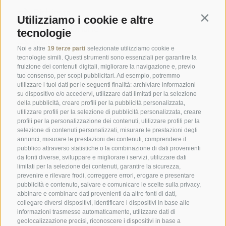
Richiesta
Utilizziamo i cookie e altre
Contin
Booking Online
tecnologie
Webcam
Noi e altre
19 terze parti
selezionate utilizziamo cookie e
tecnologie simili. Questi strumenti sono essenziali per garantire la
Social Wall
fruizione dei contenuti digitali, migliorare la navigazione e, previo
tuo consenso, per scopi pubblicitari. Ad esempio, potremmo
utilizzare i tuoi dati per le seguenti finalità: archiviare informazioni
su dispositivo e/o accedervi, utilizzare dati limitati per la selezione
della pubblicità, creare profili per la pubblicità personalizzata,
utilizzare profili per la selezione di pubblicità personalizzata, creare
profili per la personalizzazione dei contenuti, utilizzare profili per la
SPORTHOTEL PANORAMA
selezione di contenuti personalizzati, misurare le prestazioni degli
Via Carletti, 6
·
Fai della Paganella
annunci, misurare le prestazioni dei contenuti, comprendere il
pubblico attraverso statistiche o la combinazione di dati provenienti
da fonti diverse, sviluppare e migliorare i servizi, utilizzare dati
T +39 0461 583134
limitati per la selezione dei contenuti, garantire la sicurezza,
prevenire e rilevare frodi, correggere errori, erogare e presentare
info@sporthotelpanorama.it
pubblicità e contenuto, salvare e comunicare le scelte sulla privacy,
abbinare e combinare dati provenienti da altre fonti di dati,
DE
EN
collegare diversi dispositivi, identificare i dispositivi in base alle
informazioni trasmesse automaticamente, utilizzare dati di
geolocalizzazione precisi, riconoscere i dispositivi in base a