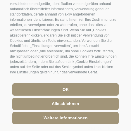
verschiedener endgeräte, identifikation von endgeräten anhand
automatisch übermittelter informationen, verwendung genauer
IT
EN
standortdaten, geräte anhand von aktiv angeforderten
informationen identifizieren. Es steht Ihnen frei, Ihre Zustimmung zu
erteilen, zu verweigern oder zu widerrufen, ohne dass dies zu
wesentlichen Einschränkungen führt. Wenn Sie auf „Cookies
akzeptieren" klicken, erklären Sie sich mit der Verwendung von
Cookies und ähnlichen Tools einverstanden. Verwenden Sie die
Schaltfläche „Einstellungen verwalten", um Ihre Auswahl
anzupassen oder „Alle ablehnen", um ohne Cookies fortzufahren,
die nicht unbedingt erforderlich sind. Sie können Ihre Einstellungen
jederzeit ändern, indem Sie auf den Link „Cookie-Einstellungen"
unten auf der Seite oder auf das Schildsymbol unten links klicken.
Ihre Einstellungen gelten nur für das verwendete Gerät.
OK
Alle ablehnen
Weitere Informationen
Sitemap
·
Impressum
·
Cookie-Richtlinie
·
Privacy
·
ONLINE BUCHEN
ANFRAGEN