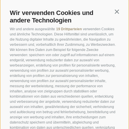
Tripadvisor - Giovelli
Wir verwenden Cookies und
Contin
andere Technologien
Newsletter
Wir und andere ausgewählte
19 Drittparteien
verwenden Cookies
Anfrage
und ähnliche Technologien. Diese Hilfsmittel sind unerlässlich, um
die Nutzung digitaler Inhalte zu gewährleisten, die Navigation zu
Online Buchen
verbessern und, vorbehaltlich Ihrer Zustimmung, zu Werbezwecken.
Webcam
Wir können Ihre Daten zum Beispiel für folgende Zwecke
verwenden: speichern von oder zugriff auf informationen auf einem
Social Wall
endgerät, verwendung reduzierter daten zur auswahl von
werbeanzeigen, erstellung von profilen für personalisierte werbung,
verwendung von profilen zur auswahl personalisierter werbung,
erstellung von profilen zur personalisierung von inhalten,
verwendung von profilen zur auswahl personalisierter inhalte,
messung der werbeleistung, messung der performance von
inhalten, analyse von zielgruppen durch statistiken oder
SPORTHOTEL PANORAMA
kombinationen von daten aus verschiedenen quellen, entwicklung
und verbesserung der angebote, verwendung reduzierter daten zur
Carletti Straße, 6
·
Fai della Paganella
auswahl von inhalten, gewährleistung der sicherheit, verhinderung
und aufdeckung von betrug und fehlerbehebung, bereitstellung und
T +39 0461 583134
anzeige von werbung und inhalten, ihre entscheidungen zum
datenschutz speichern und übermitteln, abgleichung und
info@sporthotelpanorama.it
kombination von daten aus unterschiedlichen quellen, verknüpfung