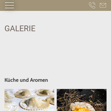
HOME
·
RESORT
SPORT HOTEL PANORAMA
·
ANREISE
·
GALERIE
GALERIE
Küche und Aromen