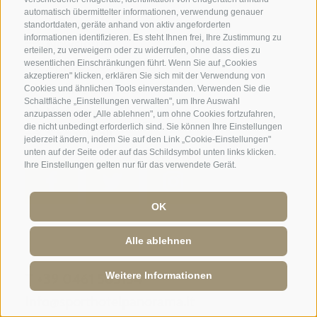
Tripadvisor - Giovelli
automatisch übermittelter informationen, verwendung genauer
standortdaten, geräte anhand von aktiv angeforderten
informationen identifizieren. Es steht Ihnen frei, Ihre Zustimmung zu
Newsletter
erteilen, zu verweigern oder zu widerrufen, ohne dass dies zu
Anfrage
wesentlichen Einschränkungen führt. Wenn Sie auf „Cookies
akzeptieren" klicken, erklären Sie sich mit der Verwendung von
Online Buchen
Cookies und ähnlichen Tools einverstanden. Verwenden Sie die
Schaltfläche „Einstellungen verwalten", um Ihre Auswahl
Webcam
anzupassen oder „Alle ablehnen", um ohne Cookies fortzufahren,
die nicht unbedingt erforderlich sind. Sie können Ihre Einstellungen
Social Wall
jederzeit ändern, indem Sie auf den Link „Cookie-Einstellungen"
unten auf der Seite oder auf das Schildsymbol unten links klicken.
Ihre Einstellungen gelten nur für das verwendete Gerät.
OK
SPORTHOTEL PANORAMA
Alle ablehnen
Carletti Straße, 6
·
Fai della Paganella
Weitere Informationen
T +39 0461 583134
info@sporthotelpanorama.it