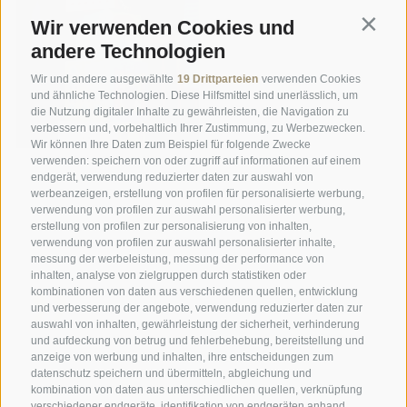
Wir verwenden Cookies und
Contin
andere Technologien
Wir und andere ausgewählte
19 Drittparteien
verwenden Cookies
und ähnliche Technologien. Diese Hilfsmittel sind unerlässlich, um
die Nutzung digitaler Inhalte zu gewährleisten, die Navigation zu
verbessern und, vorbehaltlich Ihrer Zustimmung, zu Werbezwecken.
Wir können Ihre Daten zum Beispiel für folgende Zwecke
verwenden: speichern von oder zugriff auf informationen auf einem
endgerät, verwendung reduzierter daten zur auswahl von
werbeanzeigen, erstellung von profilen für personalisierte werbung,
verwendung von profilen zur auswahl personalisierter werbung,
erstellung von profilen zur personalisierung von inhalten,
verwendung von profilen zur auswahl personalisierter inhalte,
messung der werbeleistung, messung der performance von
inhalten, analyse von zielgruppen durch statistiken oder
kombinationen von daten aus verschiedenen quellen, entwicklung
und verbesserung der angebote, verwendung reduzierter daten zur
Ein Wochenende der Entspannung
auswahl von inhalten, gewährleistung der sicherheit, verhinderung
und herzlichen Gastfreundschaft:
und aufdeckung von betrug und fehlerbehebung, bereitstellung und
anzeige von werbung und inhalten, ihre entscheidungen zum
ausgezeichnetes Zimmer ...
datenschutz speichern und übermitteln, abgleichung und
kombination von daten aus unterschiedlichen quellen, verknüpfung
verschiedener endgeräte, identifikation von endgeräten anhand