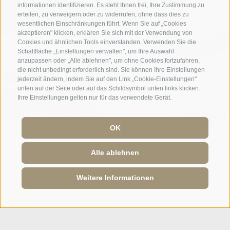
informationen identifizieren. Es steht Ihnen frei, Ihre Zustimmung zu
erteilen, zu verweigern oder zu widerrufen, ohne dass dies zu
wesentlichen Einschränkungen führt. Wenn Sie auf „Cookies
akzeptieren" klicken, erklären Sie sich mit der Verwendung von
Cookies und ähnlichen Tools einverstanden. Verwenden Sie die
Schaltfläche „Einstellungen verwalten", um Ihre Auswahl
anzupassen oder „Alle ablehnen", um ohne Cookies fortzufahren,
die nicht unbedingt erforderlich sind. Sie können Ihre Einstellungen
jederzeit ändern, indem Sie auf den Link „Cookie-Einstellungen"
unten auf der Seite oder auf das Schildsymbol unten links klicken.
Ihre Einstellungen gelten nur für das verwendete Gerät.
OK
Alle ablehnen
Ein Wochenende der Entspannung
Weitere Informationen
und herzlichen Gastfreundschaft:
ONLINE BUCHEN
ONLINE BUCHEN
ANFRAGEN
ANFRAGEN
ausgezeichnetes Zimmer ...