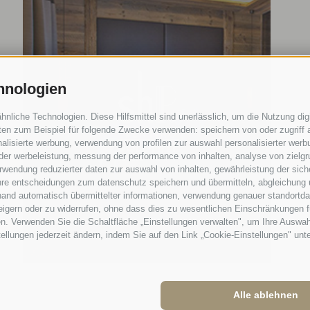
hnologien
liche Technologien. Diese Hilfsmittel sind unerlässlich, um die Nutzung digi
en zum Beispiel für folgende Zwecke verwenden: speichern von oder zugriff a
alisierte werbung, verwendung von profilen zur auswahl personalisierter werbun
 der werbeleistung, messung der performance von inhalten, analyse von zielg
wendung reduzierter daten zur auswahl von inhalten, gewährleistung der sich
ihre entscheidungen zum datenschutz speichern und übermitteln, abgleichung 
hand automatisch übermittelter informationen, verwendung genauer standortda
rweigern oder zu widerrufen, ohne dass dies zu wesentlichen Einschränkungen f
n. Verwenden Sie die Schaltfläche „Einstellungen verwalten", um Ihre Auswa
stellungen jederzeit ändern, indem Sie auf den Link „Cookie-Einstellungen" unt
Alle ablehnen