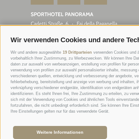
SPORTHOTEL PANORAMA
Carletti Straße, 6
·
Fai della Paganella
T +39 0461 583134
Wir verwenden Cookies und andere Tec
info@sporthotelpanorama.it
Wir und andere ausgewählte
19 Drittparteien
verwenden Cookies und ähn
vorbehaltlich Ihrer Zustimmung, zu Werbezwecken. Wir können Ihre Dat
IT
EN
daten zur auswahl von werbeanzeigen, erstellung von profilen für person
verwendung von profilen zur auswahl personalisierter inhalte, messung
verschiedenen quellen, entwicklung und verbesserung der angebote, ver
fehlerbehebung, bereitstellung und anzeige von werbung und inhalten, 
verknüpfung verschiedener endgeräte, identifikation von endgeräten an
identifizieren. Es steht Ihnen frei, Ihre Zustimmung zu erteilen, zu ve
sich mit der Verwendung von Cookies und ähnlichen Tools einverstande
fortzufahren, die nicht unbedingt erforderlich sind. Sie können Ihre Ein
Ihre Einstellungen gelten nur für das verwendete Gerät.
Weitere Informationen