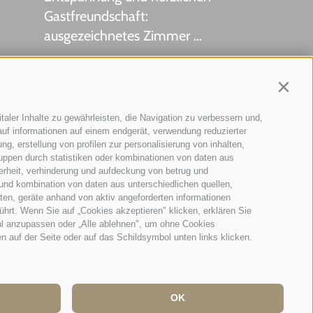
Gastfreundschaft:
ausgezeichnetes Zimmer ...
Tripadvisor - Giovelli
Contin
taler Inhalte zu gewährleisten, die Navigation zu verbessern und,
Newsletter
uf informationen auf einem endgerät, verwendung reduzierter
Anfrage
g, erstellung von profilen zur personalisierung von inhalten,
ruppen durch statistiken oder kombinationen von daten aus
Online Buchen
erheit, verhinderung und aufdeckung von betrug und
und kombination von daten aus unterschiedlichen quellen,
Webcam
ten, geräte anhand von aktiv angeforderten informationen
ührt. Wenn Sie auf „Cookies akzeptieren" klicken, erklären Sie
Social Wall
hl anzupassen oder „Alle ablehnen", um ohne Cookies
en auf der Seite oder auf das Schildsymbol unten links klicken.
OK