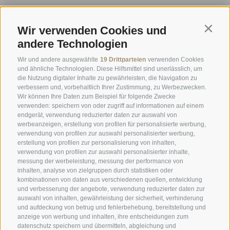
Newsletter
Wir verwenden Cookies und
Contin
Anfrage
andere Technologien
Online Buchen
Wir und andere ausgewählte
19 Drittparteien
verwenden Cookies
Webcam
und ähnliche Technologien. Diese Hilfsmittel sind unerlässlich, um
die Nutzung digitaler Inhalte zu gewährleisten, die Navigation zu
Social Wall
verbessern und, vorbehaltlich Ihrer Zustimmung, zu Werbezwecken.
Wir können Ihre Daten zum Beispiel für folgende Zwecke
verwenden: speichern von oder zugriff auf informationen auf einem
endgerät, verwendung reduzierter daten zur auswahl von
werbeanzeigen, erstellung von profilen für personalisierte werbung,
verwendung von profilen zur auswahl personalisierter werbung,
erstellung von profilen zur personalisierung von inhalten,
SPORTHOTEL PANORAMA
verwendung von profilen zur auswahl personalisierter inhalte,
messung der werbeleistung, messung der performance von
Carletti Straße, 6
·
Fai della Paganella
inhalten, analyse von zielgruppen durch statistiken oder
kombinationen von daten aus verschiedenen quellen, entwicklung
und verbesserung der angebote, verwendung reduzierter daten zur
T +39 0461 583134
auswahl von inhalten, gewährleistung der sicherheit, verhinderung
info@sporthotelpanorama.it
und aufdeckung von betrug und fehlerbehebung, bereitstellung und
anzeige von werbung und inhalten, ihre entscheidungen zum
datenschutz speichern und übermitteln, abgleichung und
IT
EN