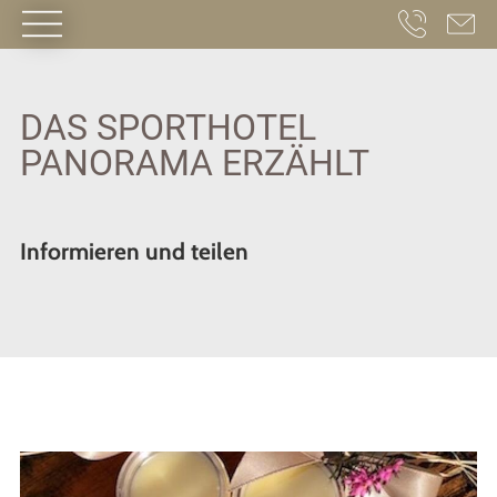
HOME
·
RESORT
SPORT HOTEL PANORAMA
·
ANREISE
·
GESCHICHTEN
DAS SPORTHOTEL
PANORAMA ERZÄHLT
Informieren und teilen