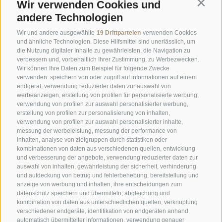
Wir verwenden Cookies und
Contin
ausgezeichnetes Zimmer ...
andere Technologien
Tripadvisor - Giovelli
Wir und andere ausgewählte
19 Drittparteien
verwenden Cookies
und ähnliche Technologien. Diese Hilfsmittel sind unerlässlich, um
die Nutzung digitaler Inhalte zu gewährleisten, die Navigation zu
Newsletter
verbessern und, vorbehaltlich Ihrer Zustimmung, zu Werbezwecken.
Wir können Ihre Daten zum Beispiel für folgende Zwecke
Anfrage
verwenden: speichern von oder zugriff auf informationen auf einem
endgerät, verwendung reduzierter daten zur auswahl von
Online Buchen
werbeanzeigen, erstellung von profilen für personalisierte werbung,
verwendung von profilen zur auswahl personalisierter werbung,
Webcam
erstellung von profilen zur personalisierung von inhalten,
verwendung von profilen zur auswahl personalisierter inhalte,
Social Wall
messung der werbeleistung, messung der performance von
inhalten, analyse von zielgruppen durch statistiken oder
kombinationen von daten aus verschiedenen quellen, entwicklung
und verbesserung der angebote, verwendung reduzierter daten zur
auswahl von inhalten, gewährleistung der sicherheit, verhinderung
und aufdeckung von betrug und fehlerbehebung, bereitstellung und
anzeige von werbung und inhalten, ihre entscheidungen zum
SPORTHOTEL PANORAMA
datenschutz speichern und übermitteln, abgleichung und
Carletti Straße, 6
·
Fai della Paganella
kombination von daten aus unterschiedlichen quellen, verknüpfung
verschiedener endgeräte, identifikation von endgeräten anhand
automatisch übermittelter informationen, verwendung genauer