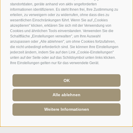
T +39 0461 583134
standortdaten, geräte anhand von aktiv angeforderten
informationen identifizieren. Es steht Ihnen frei, Ihre Zustimmung zu
info@sporthotelpanorama.it
erteilen, zu verweigern oder zu widerrufen, ohne dass dies zu
wesentlichen Einschränkungen führt. Wenn Sie auf „Cookies
IT
EN
akzeptieren" klicken, erklären Sie sich mit der Verwendung von
Cookies und ähnlichen Tools einverstanden. Verwenden Sie die
Schaltfläche „Einstellungen verwalten", um Ihre Auswahl
anzupassen oder „Alle ablehnen", um ohne Cookies fortzufahren,
die nicht unbedingt erforderlich sind. Sie können Ihre Einstellungen
jederzeit ändern, indem Sie auf den Link „Cookie-Einstellungen"
unten auf der Seite oder auf das Schildsymbol unten links klicken.
Ihre Einstellungen gelten nur für das verwendete Gerät.
OK
Alle ablehnen
Weitere Informationen