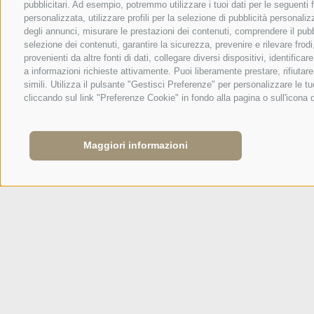
Via Carletti, 6
·
Fai della Paganella
pubblicitari. Ad esempio, potremmo utilizzare i tuoi dati per le seguenti fi
personalizzata, utilizzare profili per la selezione di pubblicità personaliz
T +39 0461 583134
degli annunci, misurare le prestazioni dei contenuti, comprendere il pubbli
selezione dei contenuti, garantire la sicurezza, prevenire e rilevare fro
info@sporthotelpanorama.it
provenienti da altre fonti di dati, collegare diversi dispositivi, identifi
a informazioni richieste attivamente. Puoi liberamente prestare, rifiutar
simili. Utilizza il pulsante "Gestisci Preferenze" per personalizzare le
DE
EN
cliccando sul link "Preferenze Cookie" in fondo alla pagina o sull'icona 
Maggiori informazioni