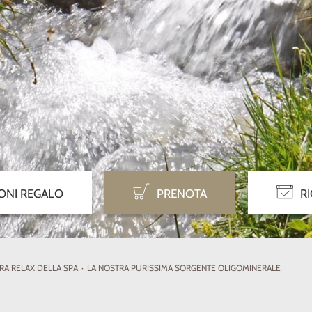
rama.it
rama.it
rama.it
rama.it
rama.it
ONI REGALO
PRENOTA
R
RA RELAX DELLA SPA
·
LA NOSTRA PURISSIMA SORGENTE OLIGOMINERALE