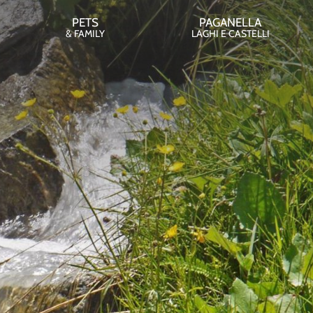
PETS
PAGANELLA
& FAMILY
LAGHI E CASTELLI
INFO
MMA
NALE
ci
renotazione
tti
ramme & Forest
essi
age
e di soggiorno