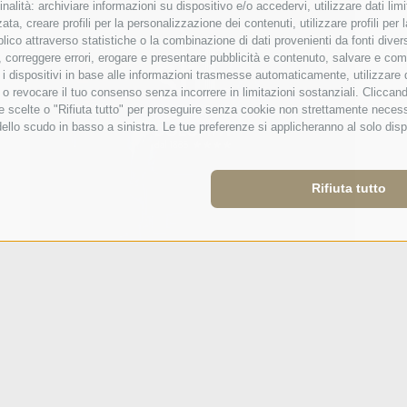
nalità: archiviare informazioni su dispositivo e/o accedervi, utilizzare dati limita
zata, creare profili per la personalizzazione dei contenuti, utilizzare profili pe
co attraverso statistiche o la combinazione di dati provenienti da fonti diverse, 
di, correggere errori, erogare e presentare pubblicità e contenuto, salvare e co
care i dispositivi in base alle informazioni trasmesse automaticamente, utilizzare
e o revocare il tuo consenso senza incorrere in limitazioni sostanziali. Clicca
 tue scelte o "Rifiuta tutto" per proseguire senza cookie non strettamente nece
dello scudo in basso a sinistra. Le tue preferenze si applicheranno al solo disp
Rifiuta tutto