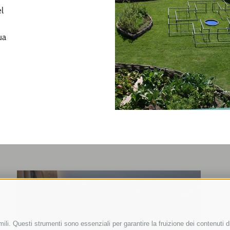
el
ua
ili. Questi strumenti sono essenziali per garantire la fruizione dei contenuti d