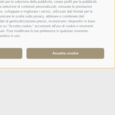
Tripadvisor - Giovelli
ti per la selezione della pubblicità, creare profili per la pubblicità
r la selezione di contenuti personalizzati, misurare le prestazioni
sviluppare e migliorare i servizi, utilizzare dati limitati per la
municare le scelte sulla privacy, abbinare e combinare dati
Newsletter
 dati di geolocalizzazione precisi, riconoscere i dispositivi in base
ndo su "Accetta cookie," acconsenti all'uso di cookie e strumenti
Richiesta
ssari. Puoi modificare le tue preferenze in qualsiasi momento
ositivo in uso.
Booking Online
Webcam
Social Wall
Accetta cookie