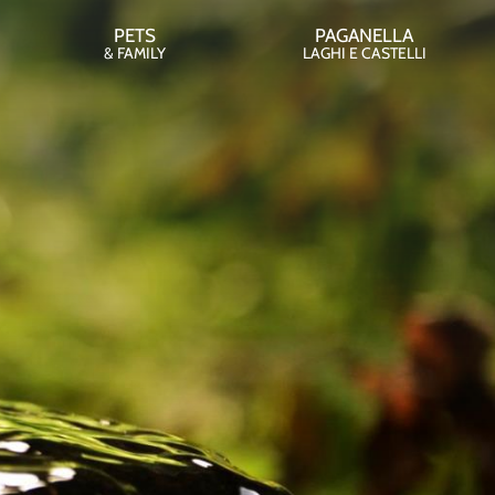
PETS
PAGANELLA
& FAMILY
LAGHI E CASTELLI
INFO
MMA
NALE
ci
tti
ramme & Forest
essi
age
e di soggiorno