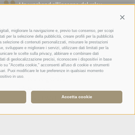
Un weekend all'insegna del relax
e della gentile accoglienza: stanza
Contin
ottima ...
igitali, migliorare la navigazione e, previo tuo consenso, per scopi
Tripadvisor - Giovelli
ti per la selezione della pubblicità, creare profili per la pubblicità
r la selezione di contenuti personalizzati, misurare le prestazioni
sviluppare e migliorare i servizi, utilizzare dati limitati per la
municare le scelte sulla privacy, abbinare e combinare dati
Newsletter
 dati di geolocalizzazione precisi, riconoscere i dispositivi in base
ndo su "Accetta cookie," acconsenti all'uso di cookie e strumenti
Richiesta
ssari. Puoi modificare le tue preferenze in qualsiasi momento
ositivo in uso.
Booking Online
Webcam
Accetta cookie
Social Wall