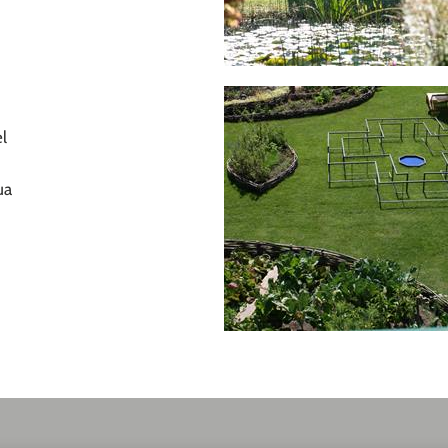
el
ua