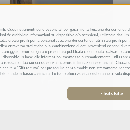
ili. Questi strumenti sono essenziali per garantire la fruizione dei contenuti d
nalità: archiviare informazioni su dispositivo e/o accedervi, utilizzare dati limita
zata, creare profili per la personalizzazione dei contenuti, utilizzare profili pe
co attraverso statistiche o la combinazione di dati provenienti da fonti diverse, 
di, correggere errori, erogare e presentare pubblicità e contenuto, salvare e co
care i dispositivi in base alle informazioni trasmesse automaticamente, utilizzare
e o revocare il tuo consenso senza incorrere in limitazioni sostanziali. Clicca
 tue scelte o "Rifiuta tutto" per proseguire senza cookie non strettamente nece
dello scudo in basso a sinistra. Le tue preferenze si applicheranno al solo disp
Rifiuta tutto