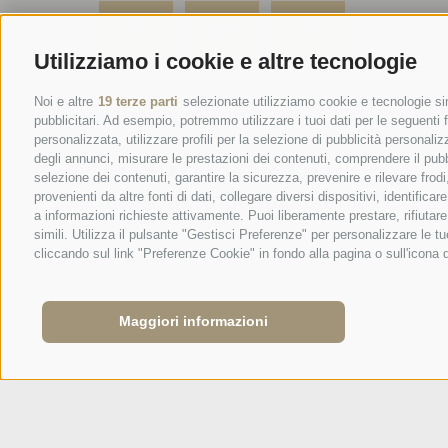
Utilizziamo i cookie e altre tecnologie
SPORTHOTEL PANORAMA
Noi e altre
19 terze parti
selezionate utilizziamo cookie e tecnologie sim
pubblicitari. Ad esempio, potremmo utilizzare i tuoi dati per le seguenti fi
Via Carletti, 6
·
Fai della Paganella
personalizzata, utilizzare profili per la selezione di pubblicità personaliz
degli annunci, misurare le prestazioni dei contenuti, comprendere il pubbli
T +39 0461 583134
selezione dei contenuti, garantire la sicurezza, prevenire e rilevare fro
info@sporthotelpanorama.it
provenienti da altre fonti di dati, collegare diversi dispositivi, identifi
a informazioni richieste attivamente. Puoi liberamente prestare, rifiutar
simili. Utilizza il pulsante "Gestisci Preferenze" per personalizzare le
DE
EN
cliccando sul link "Preferenze Cookie" in fondo alla pagina o sull'icona 
Maggiori informazioni