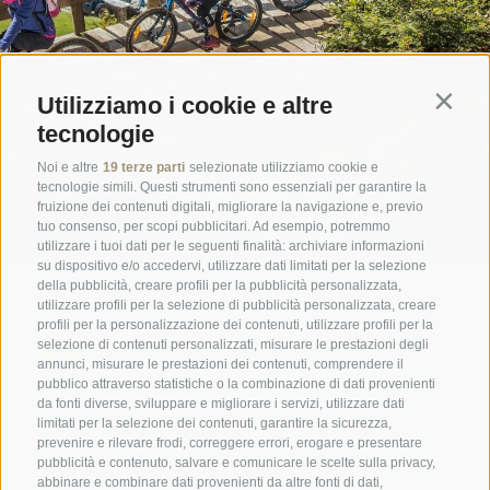
Utilizziamo i cookie e altre
Contin
tecnologie
Noi e altre
19 terze parti
selezionate utilizziamo cookie e
tecnologie simili. Questi strumenti sono essenziali per garantire la
fruizione dei contenuti digitali, migliorare la navigazione e, previo
tuo consenso, per scopi pubblicitari. Ad esempio, potremmo
utilizzare i tuoi dati per le seguenti finalità: archiviare informazioni
su dispositivo e/o accedervi, utilizzare dati limitati per la selezione
della pubblicità, creare profili per la pubblicità personalizzata,
utilizzare profili per la selezione di pubblicità personalizzata, creare
profili per la personalizzazione dei contenuti, utilizzare profili per la
selezione di contenuti personalizzati, misurare le prestazioni degli
annunci, misurare le prestazioni dei contenuti, comprendere il
Un weekend all'insegna del relax e
pubblico attraverso statistiche o la combinazione di dati provenienti
della gentile accoglienza: stanza ottima ...
da fonti diverse, sviluppare e migliorare i servizi, utilizzare dati
limitati per la selezione dei contenuti, garantire la sicurezza,
prevenire e rilevare frodi, correggere errori, erogare e presentare
Tripadvisor - Giovelli
pubblicità e contenuto, salvare e comunicare le scelte sulla privacy,
abbinare e combinare dati provenienti da altre fonti di dati,