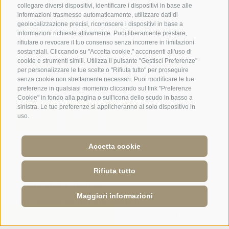
collegare diversi dispositivi, identificare i dispositivi in base alle
Newsletter
informazioni trasmesse automaticamente, utilizzare dati di
geolocalizzazione precisi, riconoscere i dispositivi in base a
Richiesta
informazioni richieste attivamente. Puoi liberamente prestare,
rifiutare o revocare il tuo consenso senza incorrere in limitazioni
Booking Online
sostanziali. Cliccando su "Accetta cookie," acconsenti all'uso di
cookie e strumenti simili. Utilizza il pulsante "Gestisci Preferenze"
Webcam
per personalizzare le tue scelte o "Rifiuta tutto" per proseguire
Social Wall
senza cookie non strettamente necessari. Puoi modificare le tue
preferenze in qualsiasi momento cliccando sul link "Preferenze
Cookie" in fondo alla pagina o sull'icona dello scudo in basso a
sinistra. Le tue preferenze si applicheranno al solo dispositivo in
uso.
Accetta cookie
SPORTHOTEL PANORAMA
Via Carletti, 6
·
Fai della Paganella
Rifiuta tutto
T +39 0461 583134
Maggiori informazioni
info@sporthotelpanorama.it
PRENOTA
RICHIESTA
DE
EN