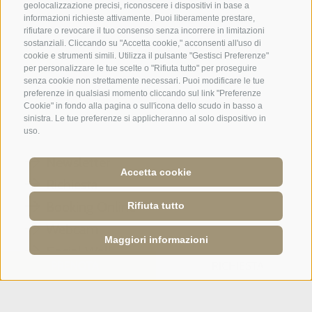
geolocalizzazione precisi, riconoscere i dispositivi in base a
informazioni richieste attivamente. Puoi liberamente prestare,
rifiutare o revocare il tuo consenso senza incorrere in limitazioni
sostanziali. Cliccando su "Accetta cookie," acconsenti all'uso di
cookie e strumenti simili. Utilizza il pulsante "Gestisci Preferenze"
Un weekend all'insegna del relax e
per personalizzare le tue scelte o "Rifiuta tutto" per proseguire
senza cookie non strettamente necessari. Puoi modificare le tue
della gentile accoglienza: stanza ottima ...
preferenze in qualsiasi momento cliccando sul link "Preferenze
Cookie" in fondo alla pagina o sull'icona dello scudo in basso a
sinistra. Le tue preferenze si applicheranno al solo dispositivo in
Tripadvisor - Giovelli
uso.
Newsletter
Accetta cookie
Richiesta
Booking Online
Rifiuta tutto
Webcam
Maggiori informazioni
Social Wall
PRENOTA
RICHIESTA