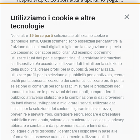
Utilizziamo i cookie e altre
Contin
VEDI GALLERIA
tecnologie
Noi e altre
19 terze parti
selezionate utilizziamo cookie e
tecnologie simili. Questi strumenti sono essenziali per garantire la
fruizione dei contenuti digitali, migliorare la navigazione e, previo
tuo consenso, per scopi pubblicitari. Ad esempio, potremmo
utilizzare i tuoi dati per le seguenti finalità: archiviare informazioni
su dispositivo e/o accedervi, utilizzare dati limitati per la selezione
della pubblicità, creare profili per la pubblicità personalizzata,
utilizzare profili per la selezione di pubblicità personalizzata, creare
profili per la personalizzazione dei contenuti, utilizzare profili per la
selezione di contenuti personalizzati, misurare le prestazioni degli
annunci, misurare le prestazioni dei contenuti, comprendere il
pubblico attraverso statistiche o la combinazione di dati provenienti
da fonti diverse, sviluppare e migliorare i servizi, utilizzare dati
limitati per la selezione dei contenuti, garantire la sicurezza,
prevenire e rilevare frodi, correggere errori, erogare e presentare
pubblicità e contenuto, salvare e comunicare le scelte sulla privacy,
abbinare e combinare dati provenienti da altre fonti di dati,
collegare diversi dispositivi, identificare i dispositivi in base alle
informazioni trasmesse automaticamente, utilizzare dati di