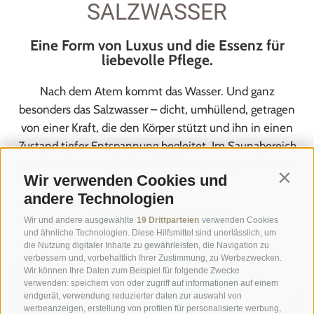
SALZWASSER
Eine Form von Luxus und die Essenz für
liebevolle Pflege.
Nach dem Atem kommt das Wasser. Und ganz
besonders das Salzwasser – dicht, umhüllend, getragen
von einer Kraft, die den Körper stützt und ihn in einen
Zustand tiefer Entspannung begleitet. Im Saunabereich
ist das Salzwasserbecken Adults Only ein geschützter
Wir verwenden Cookies und
Contin
und stimmungsvoller ...
andere Technologien
Wir und andere ausgewählte
19 Drittparteien
verwenden Cookies
und ähnliche Technologien. Diese Hilfsmittel sind unerlässlich, um
ZUR FOTOGALERIE
die Nutzung digitaler Inhalte zu gewährleisten, die Navigation zu
verbessern und, vorbehaltlich Ihrer Zustimmung, zu Werbezwecken.
Wir können Ihre Daten zum Beispiel für folgende Zwecke
verwenden: speichern von oder zugriff auf informationen auf einem
endgerät, verwendung reduzierter daten zur auswahl von
werbeanzeigen, erstellung von profilen für personalisierte werbung,