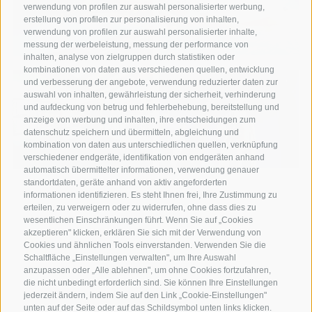
verwendung von profilen zur auswahl personalisierter werbung,
erstellung von profilen zur personalisierung von inhalten,
verwendung von profilen zur auswahl personalisierter inhalte,
messung der werbeleistung, messung der performance von
inhalten, analyse von zielgruppen durch statistiken oder
kombinationen von daten aus verschiedenen quellen, entwicklung
und verbesserung der angebote, verwendung reduzierter daten zur
auswahl von inhalten, gewährleistung der sicherheit, verhinderung
und aufdeckung von betrug und fehlerbehebung, bereitstellung und
anzeige von werbung und inhalten, ihre entscheidungen zum
datenschutz speichern und übermitteln, abgleichung und
kombination von daten aus unterschiedlichen quellen, verknüpfung
verschiedener endgeräte, identifikation von endgeräten anhand
automatisch übermittelter informationen, verwendung genauer
standortdaten, geräte anhand von aktiv angeforderten
informationen identifizieren. Es steht Ihnen frei, Ihre Zustimmung zu
erteilen, zu verweigern oder zu widerrufen, ohne dass dies zu
wesentlichen Einschränkungen führt. Wenn Sie auf „Cookies
akzeptieren" klicken, erklären Sie sich mit der Verwendung von
Cookies und ähnlichen Tools einverstanden. Verwenden Sie die
Ein Wochenende der Entspannung
Schaltfläche „Einstellungen verwalten", um Ihre Auswahl
und herzlichen Gastfreundschaft:
anzupassen oder „Alle ablehnen", um ohne Cookies fortzufahren,
die nicht unbedingt erforderlich sind. Sie können Ihre Einstellungen
ausgezeichnetes Zimmer ...
jederzeit ändern, indem Sie auf den Link „Cookie-Einstellungen"
unten auf der Seite oder auf das Schildsymbol unten links klicken.