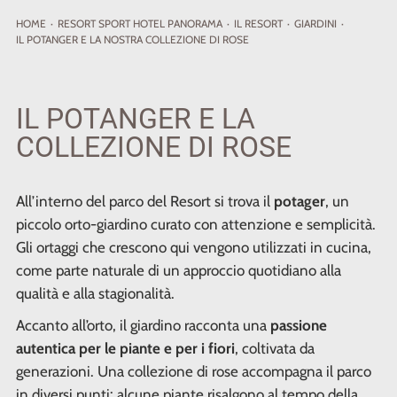
HOME
·
RESORT
SPORT HOTEL PANORAMA
·
IL RESORT
·
GIARDINI
·
IL POTANGER E LA NOSTRA COLLEZIONE DI ROSE
IL POTANGER E LA
COLLEZIONE DI ROSE
All’interno del parco del Resort si trova il
potager
, un
piccolo orto-giardino curato con attenzione e semplicità.
Gli ortaggi che crescono qui vengono utilizzati in cucina,
come parte naturale di un approccio quotidiano alla
qualità e alla stagionalità.
Accanto all’orto, il giardino racconta una
passione
autentica per le piante e per i fiori
, coltivata da
generazioni. Una collezione di rose accompagna il parco
in diversi punti: alcune piante risalgono al tempo della