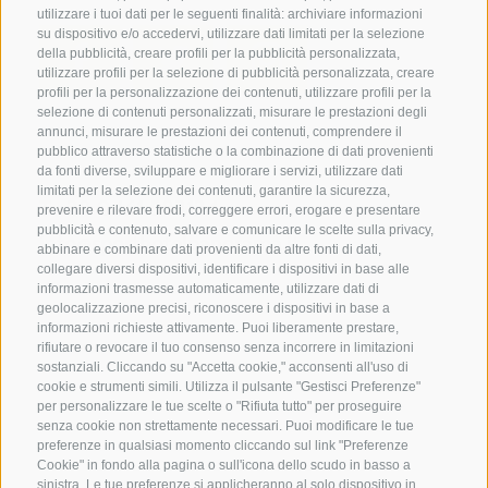
utilizzare i tuoi dati per le seguenti finalità: archiviare informazioni
su dispositivo e/o accedervi, utilizzare dati limitati per la selezione
della pubblicità, creare profili per la pubblicità personalizzata,
utilizzare profili per la selezione di pubblicità personalizzata, creare
profili per la personalizzazione dei contenuti, utilizzare profili per la
selezione di contenuti personalizzati, misurare le prestazioni degli
SPORTHOTEL PANORAMA
annunci, misurare le prestazioni dei contenuti, comprendere il
pubblico attraverso statistiche o la combinazione di dati provenienti
Via Carletti, 6
·
Fai della Paganella
da fonti diverse, sviluppare e migliorare i servizi, utilizzare dati
limitati per la selezione dei contenuti, garantire la sicurezza,
T +39 0461 583134
prevenire e rilevare frodi, correggere errori, erogare e presentare
pubblicità e contenuto, salvare e comunicare le scelte sulla privacy,
info@sporthotelpanorama.it
abbinare e combinare dati provenienti da altre fonti di dati,
collegare diversi dispositivi, identificare i dispositivi in base alle
DE
EN
informazioni trasmesse automaticamente, utilizzare dati di
geolocalizzazione precisi, riconoscere i dispositivi in base a
informazioni richieste attivamente. Puoi liberamente prestare,
rifiutare o revocare il tuo consenso senza incorrere in limitazioni
sostanziali. Cliccando su "Accetta cookie," acconsenti all'uso di
cookie e strumenti simili. Utilizza il pulsante "Gestisci Preferenze"
per personalizzare le tue scelte o "Rifiuta tutto" per proseguire
senza cookie non strettamente necessari. Puoi modificare le tue
preferenze in qualsiasi momento cliccando sul link "Preferenze
Cookie" in fondo alla pagina o sull'icona dello scudo in basso a
sinistra. Le tue preferenze si applicheranno al solo dispositivo in