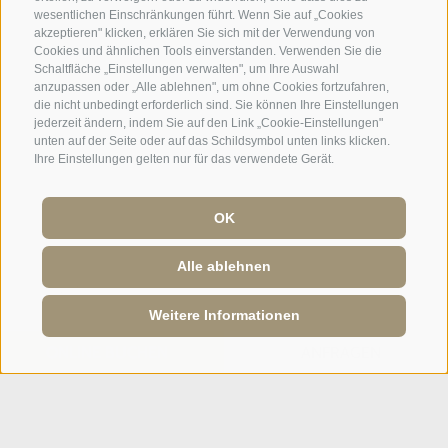
wesentlichen Einschränkungen führt. Wenn Sie auf „Cookies
akzeptieren" klicken, erklären Sie sich mit der Verwendung von
Cookies und ähnlichen Tools einverstanden. Verwenden Sie die
Schaltfläche „Einstellungen verwalten", um Ihre Auswahl
anzupassen oder „Alle ablehnen", um ohne Cookies fortzufahren,
die nicht unbedingt erforderlich sind. Sie können Ihre Einstellungen
jederzeit ändern, indem Sie auf den Link „Cookie-Einstellungen"
unten auf der Seite oder auf das Schildsymbol unten links klicken.
Ihre Einstellungen gelten nur für das verwendete Gerät.
OK
Alle ablehnen
Weitere Informationen
ONLINE BUCHEN
ANFRAGEN
Sitemap
·
Impressum
·
Cookie-Richtlinie
·
Privacy
·
Cookie Präferenzen
IT01928820222