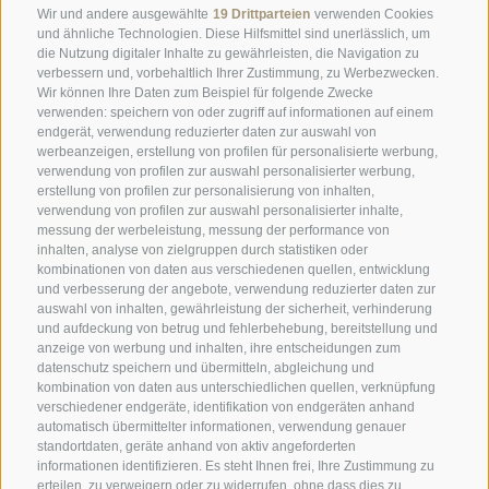
Newsletter
Wir und andere ausgewählte
19 Drittparteien
verwenden Cookies
und ähnliche Technologien. Diese Hilfsmittel sind unerlässlich, um
Anfrage
die Nutzung digitaler Inhalte zu gewährleisten, die Navigation zu
verbessern und, vorbehaltlich Ihrer Zustimmung, zu Werbezwecken.
Online Buchen
Wir können Ihre Daten zum Beispiel für folgende Zwecke
verwenden: speichern von oder zugriff auf informationen auf einem
Webcam
endgerät, verwendung reduzierter daten zur auswahl von
Social Wall
werbeanzeigen, erstellung von profilen für personalisierte werbung,
verwendung von profilen zur auswahl personalisierter werbung,
erstellung von profilen zur personalisierung von inhalten,
verwendung von profilen zur auswahl personalisierter inhalte,
messung der werbeleistung, messung der performance von
inhalten, analyse von zielgruppen durch statistiken oder
kombinationen von daten aus verschiedenen quellen, entwicklung
und verbesserung der angebote, verwendung reduzierter daten zur
SPORTHOTEL PANORAMA
auswahl von inhalten, gewährleistung der sicherheit, verhinderung
Carletti Straße, 6
·
Fai della Paganella
und aufdeckung von betrug und fehlerbehebung, bereitstellung und
anzeige von werbung und inhalten, ihre entscheidungen zum
datenschutz speichern und übermitteln, abgleichung und
T +39 0461 583134
kombination von daten aus unterschiedlichen quellen, verknüpfung
verschiedener endgeräte, identifikation von endgeräten anhand
info@sporthotelpanorama.it
automatisch übermittelter informationen, verwendung genauer
standortdaten, geräte anhand von aktiv angeforderten
IT
EN
informationen identifizieren. Es steht Ihnen frei, Ihre Zustimmung zu
erteilen, zu verweigern oder zu widerrufen, ohne dass dies zu