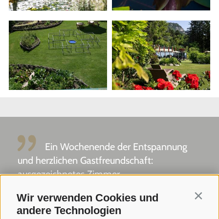
Ein Wochenende der Entspannung
und herzlichen Gastfreundschaft:
ausgezeichnetes Zimmer ...
Wir verwenden Cookies und
Contin
Tripadvisor - Giovelli
andere Technologien