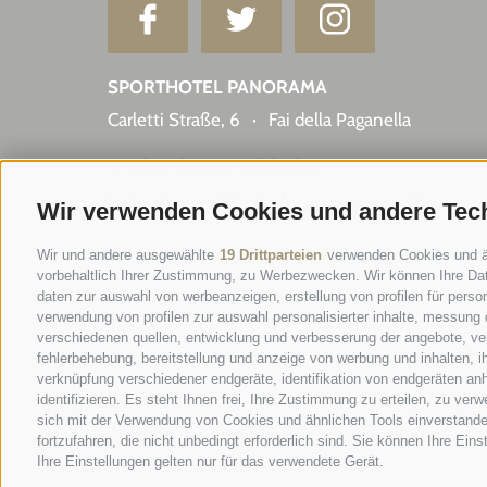
SPORTHOTEL PANORAMA
Carletti Straße, 6
·
Fai della Paganella
T +39 0461 583134
info@sporthotelpanorama.it
Wir verwenden Cookies und andere Tec
IT
EN
Wir und andere ausgewählte
19 Drittparteien
verwenden Cookies und ähn
vorbehaltlich Ihrer Zustimmung, zu Werbezwecken. Wir können Ihre Dat
daten zur auswahl von werbeanzeigen, erstellung von profilen für person
verwendung von profilen zur auswahl personalisierter inhalte, messung
verschiedenen quellen, entwicklung und verbesserung der angebote, ver
fehlerbehebung, bereitstellung und anzeige von werbung und inhalten, 
verknüpfung verschiedener endgeräte, identifikation von endgeräten an
identifizieren. Es steht Ihnen frei, Ihre Zustimmung zu erteilen, zu ve
sich mit der Verwendung von Cookies und ähnlichen Tools einverstande
fortzufahren, die nicht unbedingt erforderlich sind. Sie können Ihre Ein
Ihre Einstellungen gelten nur für das verwendete Gerät.