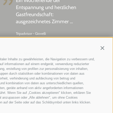
Ein Wochenende der
Entspannung und herzlichen
Gastfreundschaft:
ausgezeichnetes Zimmer ...
Tripadvisor - Giovelli
Contin
Newsletter
taler Inhalte zu gewährleisten, die Navigation zu verbessern und,
Anfrage
uf informationen auf einem endgerät, verwendung reduzierter
g, erstellung von profilen zur personalisierung von inhalten,
Online Buchen
ruppen durch statistiken oder kombinationen von daten aus
Webcam
erheit, verhinderung und aufdeckung von betrug und
und kombination von daten aus unterschiedlichen quellen,
Social Wall
ten, geräte anhand von aktiv angeforderten informationen
ührt. Wenn Sie auf „Cookies akzeptieren" klicken, erklären Sie
hl anzupassen oder „Alle ablehnen", um ohne Cookies
en auf der Seite oder auf das Schildsymbol unten links klicken.