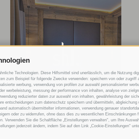
hnologien
liche Technologien. Diese Hilfsmittel sind unerlässlich, um die Nutzung digi
en zum Beispiel für folgende Zwecke verwenden: speichern von oder zugriff a
alisierte werbung, verwendung von profilen zur auswahl personalisierter werbun
 der werbeleistung, messung der performance von inhalten, analyse von zielg
wendung reduzierter daten zur auswahl von inhalten, gewährleistung der sich
ihre entscheidungen zum datenschutz speichern und übermitteln, abgleichung 
hand automatisch übermittelter informationen, verwendung genauer standortda
rweigern oder zu widerrufen, ohne dass dies zu wesentlichen Einschränkungen f
n. Verwenden Sie die Schaltfläche „Einstellungen verwalten", um Ihre Auswa
stellungen jederzeit ändern, indem Sie auf den Link „Cookie-Einstellungen" unt