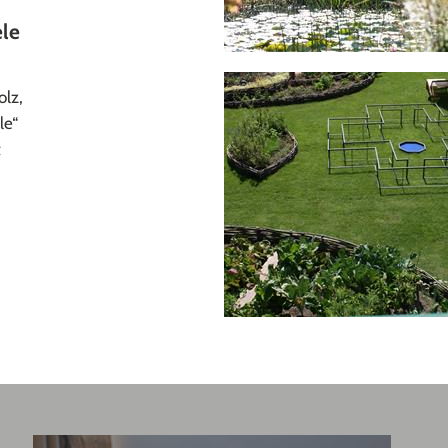
ele
olz,
le“
t