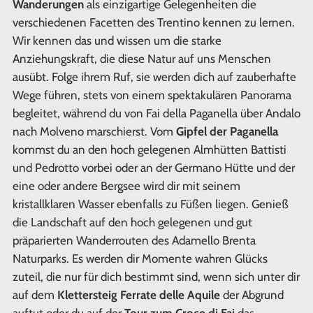
Wanderungen
als einzigartige Gelegenheiten die
verschiedenen Facetten des Trentino kennen zu lernen.
Wir kennen das und wissen um die starke
Anziehungskraft, die diese Natur auf uns Menschen
ausübt. Folge ihrem Ruf, sie werden dich auf zauberhafte
Wege führen, stets von einem spektakulären Panorama
begleitet, während du von Fai della Paganella über Andalo
nach Molveno marschierst. Vom
Gipfel der Paganella
kommst du an den hoch gelegenen Almhütten Battisti
und Pedrotto vorbei oder an der Germano Hütte und der
eine oder andere Bergsee wird dir mit seinem
kristallklaren Wasser ebenfalls zu Füßen liegen. Genieß
die Landschaft auf den hoch gelegenen und gut
präparierten Wanderrouten des Adamello Brenta
Naturparks. Es werden dir Momente wahren Glücks
zuteil, die nur für dich bestimmt sind, wenn sich unter dir
auf dem
Klettersteig Ferrate delle Aquile
der Abgrund
auftut oder du auf der
Tour zum Croce di Fai
das