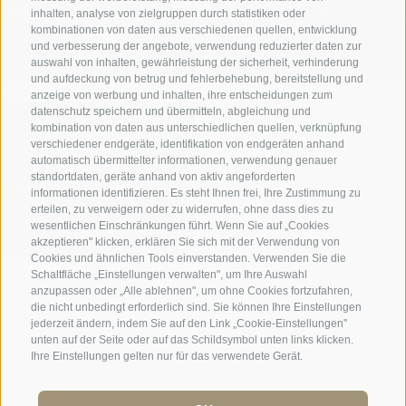
& WALDBADEN
FERRATA DELLE
inhalten, analyse von zielgruppen durch statistiken oder
kombinationen von daten aus verschiedenen quellen, entwicklung
AQUILE
und verbesserung der angebote, verwendung reduzierter daten zur
auswahl von inhalten, gewährleistung der sicherheit, verhinderung
und aufdeckung von betrug und fehlerbehebung, bereitstellung und
WEITERLESEN
anzeige von werbung und inhalten, ihre entscheidungen zum
WEITERLESEN
datenschutz speichern und übermitteln, abgleichung und
DIE DOLOMITEN
kombination von daten aus unterschiedlichen quellen, verknüpfung
verschiedener endgeräte, identifikation von endgeräten anhand
ALS UNESCO
automatisch übermittelter informationen, verwendung genauer
WELTKULTURERBE
standortdaten, geräte anhand von aktiv angeforderten
informationen identifizieren. Es steht Ihnen frei, Ihre Zustimmung zu
erteilen, zu verweigern oder zu widerrufen, ohne dass dies zu
wesentlichen Einschränkungen führt. Wenn Sie auf „Cookies
WEITERLESEN
akzeptieren" klicken, erklären Sie sich mit der Verwendung von
Cookies und ähnlichen Tools einverstanden. Verwenden Sie die
Schaltfläche „Einstellungen verwalten", um Ihre Auswahl
anzupassen oder „Alle ablehnen", um ohne Cookies fortzufahren,
die nicht unbedingt erforderlich sind. Sie können Ihre Einstellungen
jederzeit ändern, indem Sie auf den Link „Cookie-Einstellungen"
unten auf der Seite oder auf das Schildsymbol unten links klicken.
Ihre Einstellungen gelten nur für das verwendete Gerät.
Ein Wochenende der Entspannung