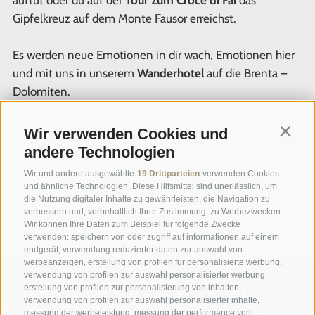
Gipfelkreuz auf dem Monte Fausor erreichst.
Es werden neue Emotionen in dir wach, Emotionen hier
und mit uns in unserem
Wanderhotel
auf die Brenta –
Dolomiten.
Wir verwenden Cookies und
Contin
andere Technologien
Wir und andere ausgewählte
19 Drittparteien
verwenden Cookies
und ähnliche Technologien. Diese Hilfsmittel sind unerlässlich, um
die Nutzung digitaler Inhalte zu gewährleisten, die Navigation zu
verbessern und, vorbehaltlich Ihrer Zustimmung, zu Werbezwecken.
Wir können Ihre Daten zum Beispiel für folgende Zwecke
verwenden: speichern von oder zugriff auf informationen auf einem
endgerät, verwendung reduzierter daten zur auswahl von
werbeanzeigen, erstellung von profilen für personalisierte werbung,
verwendung von profilen zur auswahl personalisierter werbung,
PARCO DEL
THEMEN
erstellung von profilen zur personalisierung von inhalten,
RESPIRO IN FAI
PARCOURS,
verwendung von profilen zur auswahl personalisierter inhalte,
DELLA PAGANELLA
TREKKING UND
messung der werbeleistung, messung der performance von