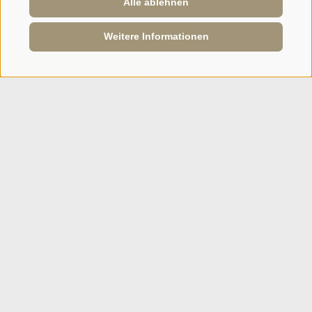
Alle ablehnen
Weitere Informationen
ONLINE BUCHEN
ANFRAGEN
SPORTHOTEL PANORAMA
Carletti Straße, 6
·
Fai della Paganella
T +39 0461 583134
info@sporthotelpanorama.it
IT
EN