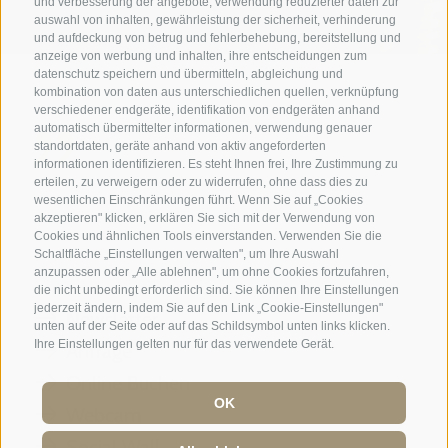
und verbesserung der angebote, verwendung reduzierter daten zur
auswahl von inhalten, gewährleistung der sicherheit, verhinderung
und aufdeckung von betrug und fehlerbehebung, bereitstellung und
anzeige von werbung und inhalten, ihre entscheidungen zum
datenschutz speichern und übermitteln, abgleichung und
kombination von daten aus unterschiedlichen quellen, verknüpfung
verschiedener endgeräte, identifikation von endgeräten anhand
automatisch übermittelter informationen, verwendung genauer
standortdaten, geräte anhand von aktiv angeforderten
Ein Wochenende der Entspannung
informationen identifizieren. Es steht Ihnen frei, Ihre Zustimmung zu
und herzlichen Gastfreundschaft:
erteilen, zu verweigern oder zu widerrufen, ohne dass dies zu
wesentlichen Einschränkungen führt. Wenn Sie auf „Cookies
ausgezeichnetes Zimmer ...
akzeptieren" klicken, erklären Sie sich mit der Verwendung von
Cookies und ähnlichen Tools einverstanden. Verwenden Sie die
Schaltfläche „Einstellungen verwalten", um Ihre Auswahl
Tripadvisor - Giovelli
anzupassen oder „Alle ablehnen", um ohne Cookies fortzufahren,
die nicht unbedingt erforderlich sind. Sie können Ihre Einstellungen
jederzeit ändern, indem Sie auf den Link „Cookie-Einstellungen"
Newsletter
unten auf der Seite oder auf das Schildsymbol unten links klicken.
Ihre Einstellungen gelten nur für das verwendete Gerät.
Anfrage
Online Buchen
OK
Webcam
Social Wall