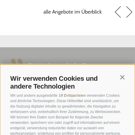
alle Angebote im Überblick
Ein Wochenende der Entspannung
und herzlichen Gastfreundschaft:
Wir verwenden Cookies und
Contin
ausgezeichnetes Zimmer ...
andere Technologien
Wir und andere ausgewählte
19 Drittparteien
verwenden Cookies
Tripadvisor - Giovelli
und ähnliche Technologien. Diese Hilfsmittel sind unerlässlich, um
die Nutzung digitaler Inhalte zu gewährleisten, die Navigation zu
verbessern und, vorbehaltlich Ihrer Zustimmung, zu Werbezwecken.
Newsletter
Wir können Ihre Daten zum Beispiel für folgende Zwecke
verwenden: speichern von oder zugriff auf informationen auf einem
Anfrage
endgerät, verwendung reduzierter daten zur auswahl von
Online Buchen
werbeanzeigen, erstellung von profilen für personalisierte werbung,