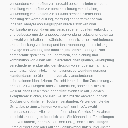
verwendung von profilen zur auswahl personalisierter werbung,
Webcam
erstellung von profilen zur personalisierung von inhalten,
verwendung von profilen zur auswahl personalisierter inhalte,
Social Wall
messung der werbeleistung, messung der performance von
inhalten, analyse von zielgruppen durch statistiken oder
kombinationen von daten aus verschiedenen quellen, entwicklung
und verbesserung der angebote, verwendung reduzierter daten zur
auswahl von inhalten, gewährleistung der sicherheit, verhinderung
und aufdeckung von betrug und fehlerbehebung, bereitstellung und
anzeige von werbung und inhalten, ihre entscheidungen zum
SPORTHOTEL PANORAMA
datenschutz speichern und übermitteln, abgleichung und
kombination von daten aus unterschiedlichen quellen, verknüpfung
Carletti Straße, 6
·
Fai della Paganella
verschiedener endgeräte, identifikation von endgeräten anhand
automatisch übermittelter informationen, verwendung genauer
T +39 0461 583134
standortdaten, geräte anhand von aktiv angeforderten
informationen identifizieren. Es steht Ihnen frei, Ihre Zustimmung zu
info@sporthotelpanorama.it
erteilen, zu verweigern oder zu widerrufen, ohne dass dies zu
wesentlichen Einschränkungen führt. Wenn Sie auf „Cookies
IT
EN
akzeptieren" klicken, erklären Sie sich mit der Verwendung von
Cookies und ähnlichen Tools einverstanden. Verwenden Sie die
Schaltfläche „Einstellungen verwalten", um Ihre Auswahl
anzupassen oder „Alle ablehnen", um ohne Cookies fortzufahren,
die nicht unbedingt erforderlich sind. Sie können Ihre Einstellungen
jederzeit ändern, indem Sie auf den Link „Cookie-Einstellungen"
unten auf der Seite oder auf das Schildsymbol unten links klicken.