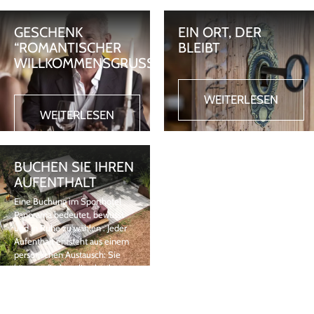
GESCHENK
EIN ORT, DER
“ROMANTISCHER
BLEIBT
WILLKOMMENSGRUSS“
WEITERLESEN
WEITERLESEN
BUCHEN SIE IHREN
AUFENTHALT
Eine Buchung im Sporthotel
Panorama bedeutet, bewusst
und in Ruhe zu wählen . Jeder
Aufenthalt entsteht aus einem
persönlichen Austausch: Sie
können direkt online buchen
oder eine individuelle Anfrage
senden, um gemeinsam das
passende Erlebnis zu gestalten.