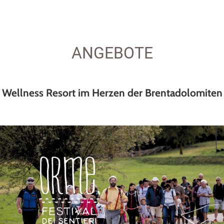
Unser Team begleitet Sie gerne
bei der Wahl des Zimmers, der
besten Reisezeit und der
Leistungen, die Ihren Aufenthalt
persönlich machen. Ein
ANGEBOTE
unkomplizierter und direkter
Weg, den Urlaub zu ...
Wellness Resort im Herzen der Brentadolomiten